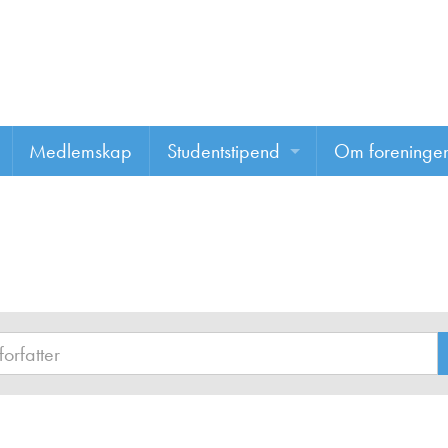
Medlemskap
Studentstipend
Om foreninge
Søke om studentstipend
Om foreninge
Studentrapporter
About us
Vannprisen
Styret
Komiteer