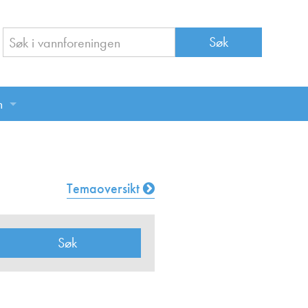
n
n
Temaoversikt