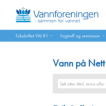
Tidsskriftet VANN
Fagtreff og seminarer
Tidsskriftet VANN
Fagtreff og seminarer
Les VANN digitalt her
Vann på Nett
Foredrag
VANN på nett
Retningslinjer for skriving i VANN
Annonsering