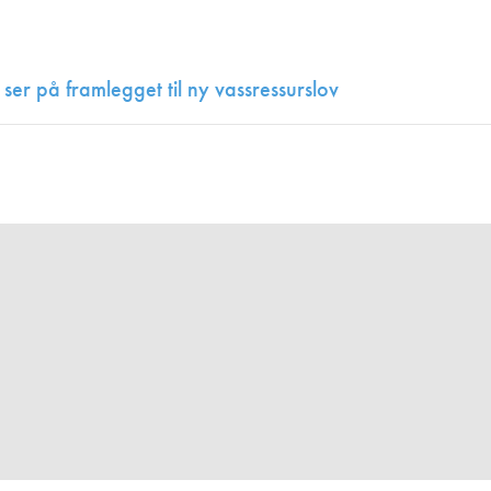
Juniorvannpris
Kontakt oss
ser på framlegget til ny vassressurslov