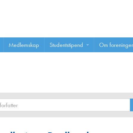
Medlemskap
Studentstipend
Om foreninge
Søke om studentstipend
Om foreninge
Studentrapporter
About us
Vannprisen
Styret
Komiteer