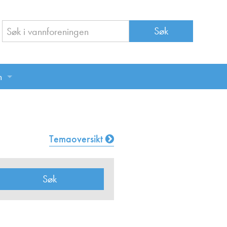
n
n
Temaoversikt