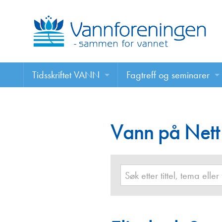
Tidsskriftet VANN
Fagtreff og seminarer
Tidsskriftet VANN
Fagtreff og seminarer
Les VANN digitalt her
Vann på Nett
Foredrag
VANN på nett
Retningslinjer for skriving i VANN
Annonsering