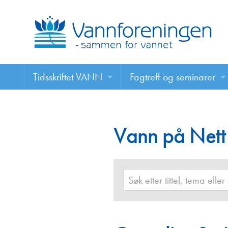
Tidsskriftet VANN
Fagtreff og seminarer
Tidsskriftet VANN
Fagtreff og seminarer
Les VANN digitalt her
Vann på Nett
Foredrag
VANN på nett
Retningslinjer for skriving i VANN
Annonsering