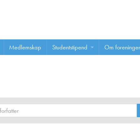
Medlemskap
Studentstipend
Om foreninge
Søke om studentstipend
Om foreninge
Studentrapporter
About us
Vannprisen
Styret
Komiteer