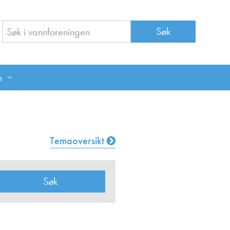
n
n
Temaoversikt