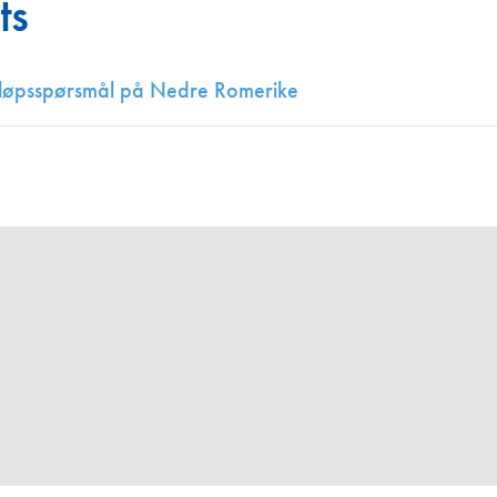
ts
Juniorvannpris
Kontakt oss
løpsspørsmål på Nedre Romerike