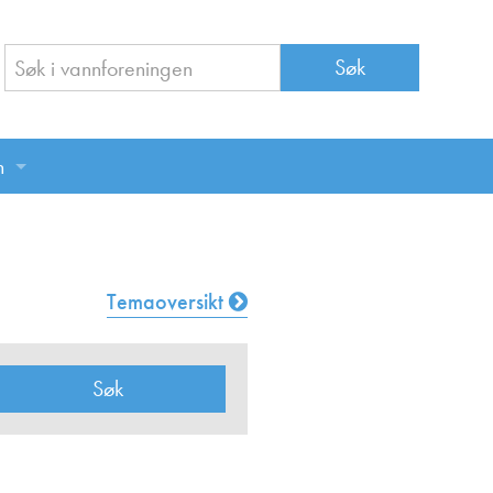
n
n
Temaoversikt