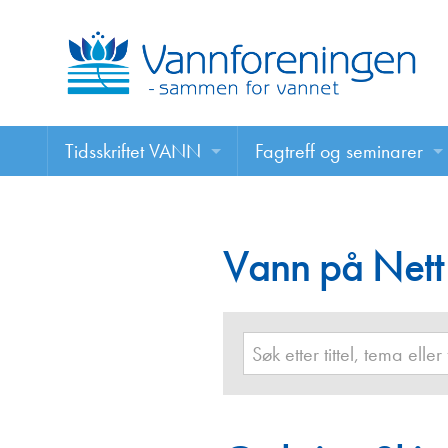
Tidsskriftet VANN
Fagtreff og seminarer
Tidsskriftet VANN
Fagtreff og seminarer
Les VANN digitalt her
Vann på Nett
Foredrag
VANN på nett
Retningslinjer for skriving i VANN
Annonsering