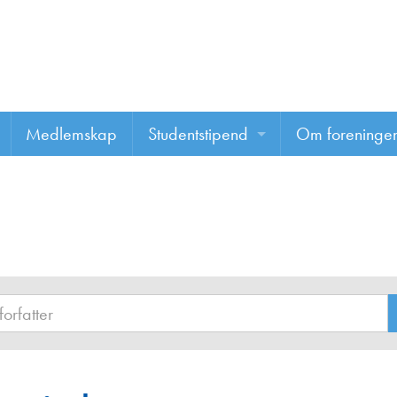
Medlemskap
Studentstipend
Om foreninge
Søke om studentstipend
Om foreninge
Studentrapporter
About us
Vannprisen
Styret
Komiteer