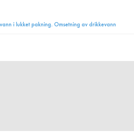
Juniorvannpris
Kontakt oss
 vann i lukket pakning. Omsetning av drikkevann