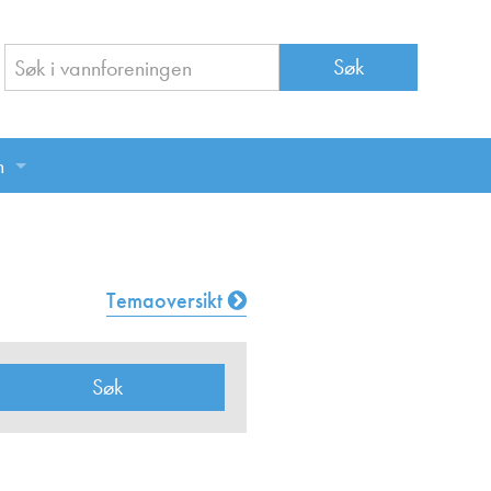
n
n
Temaoversikt