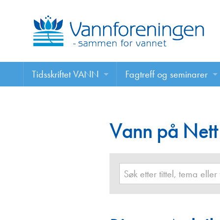
Tidsskriftet VANN
Fagtreff og seminarer
Tidsskriftet VANN
Fagtreff og seminarer
Les VANN digitalt her
Vann på Nett
Foredrag
VANN på nett
Retningslinjer for skriving i VANN
Annonsering