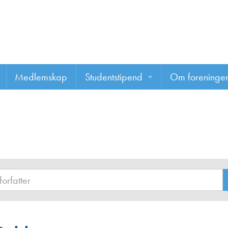
Medlemskap
Studentstipend
Om foreninge
Søke om studentstipend
Om foreninge
Studentrapporter
About us
Vannprisen
Styret
Komiteer