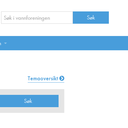
n
n
Temaoversikt