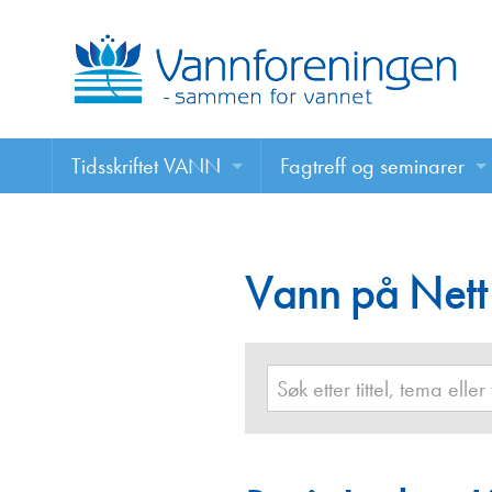
Tidsskriftet VANN
Fagtreff og seminarer
Tidsskriftet VANN
Fagtreff og seminarer
Les VANN digitalt her
Vann på Nett
Foredrag
VANN på nett
Retningslinjer for skriving i VANN
Annonsering