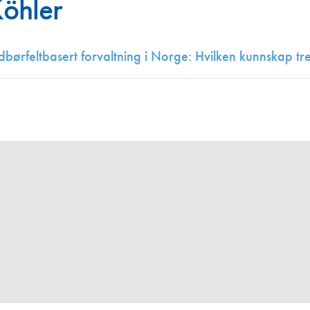
Köhler
Juniorvannpris
Kontakt oss
dbørfeltbasert forvaltning i Norge: Hvilken kunnskap tr