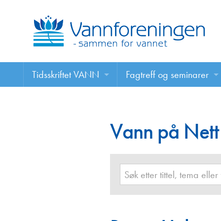
Tidsskriftet VANN
Fagtreff og seminarer
Tidsskriftet VANN
Fagtreff og seminarer
Les VANN digitalt her
Vann på Nett
Foredrag
VANN på nett
Retningslinjer for skriving i VANN
Annonsering