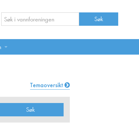
n
n
Temaoversikt