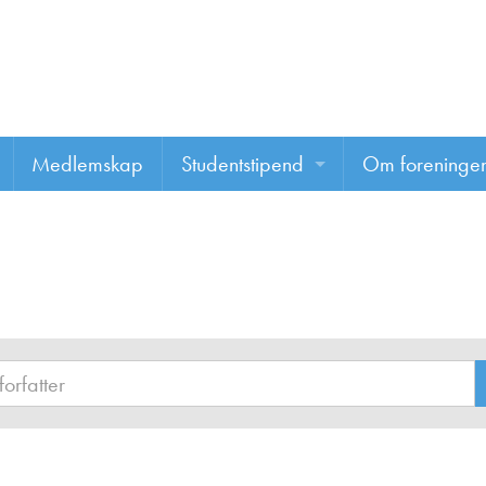
Medlemskap
Studentstipend
Om foreninge
Søke om studentstipend
Om foreninge
Studentrapporter
About us
Vannprisen
Styret
Komiteer