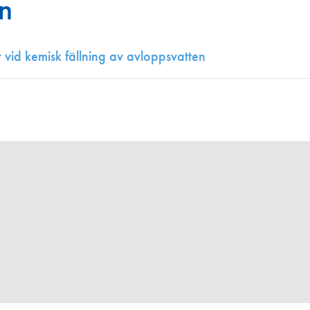
n
Juniorvannpris
Kontakt oss
vid kemisk fällning av avloppsvatten