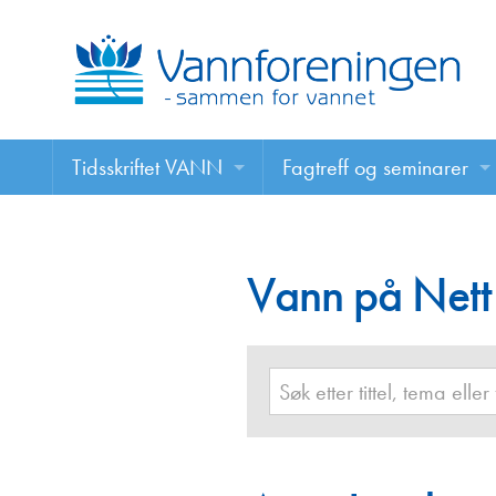
Tidsskriftet VANN
Fagtreff og seminarer
Tidsskriftet VANN
Fagtreff og seminarer
Les VANN digitalt her
Vann på Nett
Foredrag
VANN på nett
Retningslinjer for skriving i VANN
Annonsering