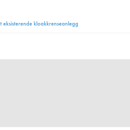
Juniorvannpris
Kontakt oss
 et eksisterende kloakkrenseanlegg