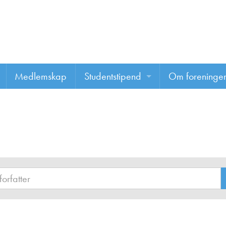
Medlemskap
Studentstipend
Om foreninge
Søke om studentstipend
Om foreninge
Studentrapporter
About us
Vannprisen
Styret
Komiteer