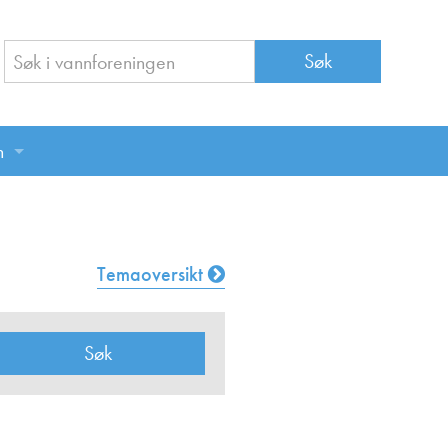
n
n
Temaoversikt