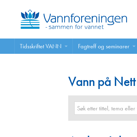
Tidsskriftet VANN
Fagtreff og seminarer
Tidsskriftet VANN
Fagtreff og seminarer
Les VANN digitalt her
Vann på Nett
Foredrag
VANN på nett
Retningslinjer for skriving i VANN
Annonsering