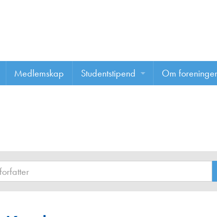
Medlemskap
Studentstipend
Om foreninge
Søke om studentstipend
Om foreninge
Studentrapporter
About us
Vannprisen
Styret
Komiteer