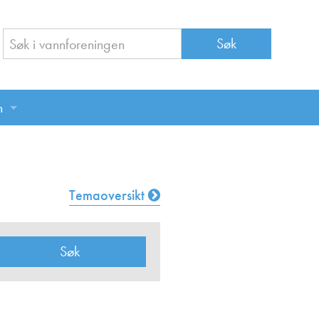
n
n
Temaoversikt