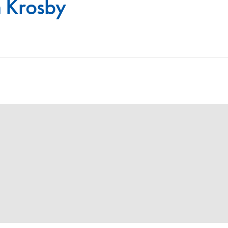
 Krosby
Juniorvannpris
Kontakt oss