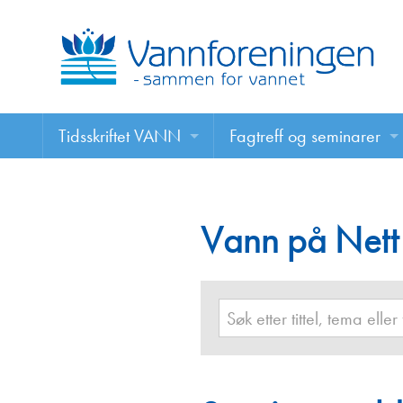
Tidsskriftet VANN
Fagtreff og seminarer
Tidsskriftet VANN
Fagtreff og seminarer
Les VANN digitalt her
Vann på Nett
Foredrag
VANN på nett
Retningslinjer for skriving i VANN
Annonsering