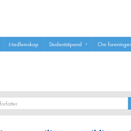
Medlemskap
Studentstipend
Om foreninge
Søke om studentstipend
Om foreninge
Studentrapporter
About us
Vannprisen
Styret
Komiteer