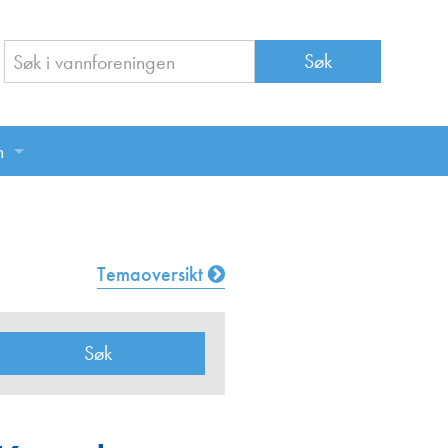
n
n
Temaoversikt