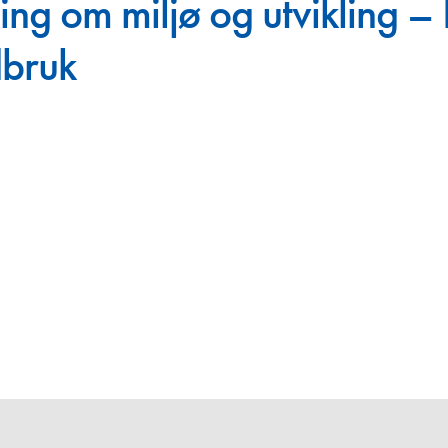
ing om miljø og utvikling 
Juniorvannpris
dbruk
Kontakt oss