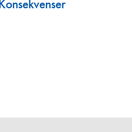
– Konsekvenser
en