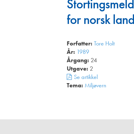
Stortingsmeld
Annonsører
for norsk lan
Redaksjonskomité
Forfatter:
Tore Holt
År:
1989
Årgang:
24
Utgave:
2
Se artikkel
Tema:
Miljøvern
,