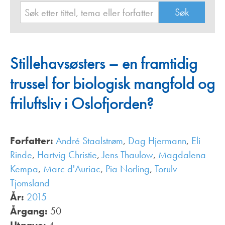
Stillehavsøsters – en framtidig
trussel for biologisk mangfold og
friluftsliv i Oslofjorden?
Forfatter:
André Staalstrøm
,
Dag Hjermann
,
Eli
Rinde
,
Hartvig Christie
,
Jens Thaulow
,
Magdalena
Kempa
,
Marc d'Auriac
,
Pia Norling
,
Torulv
Tjomsland
År:
2015
Årgang:
50