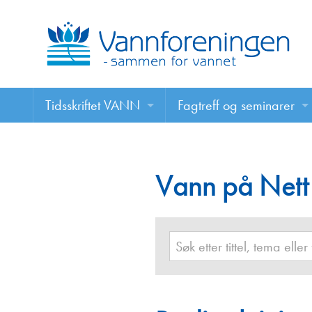
Tidsskriftet VANN
Fagtreff og seminarer
Tidsskriftet VANN
Fagtreff og seminarer
Les VANN digitalt her
Vann på Nett
Foredrag
VANN på nett
Retningslinjer for skriving i VANN
Annonsering