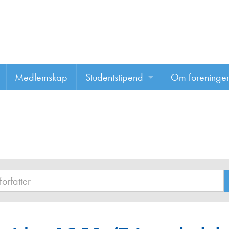
Medlemskap
Studentstipend
Om foreninge
Søke om studentstipend
Om foreninge
Studentrapporter
About us
Vannprisen
Styret
Komiteer