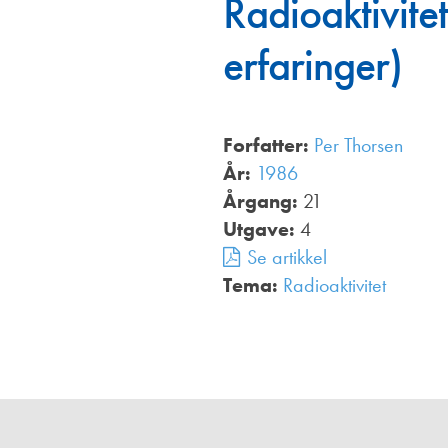
Radioaktivite
Annonsører
erfaringer)
Redaksjonskomité
Forfatter:
Per Thorsen
År:
1986
Årgang:
21
Utgave:
4
Se artikkel
Tema:
Radioaktivitet
,