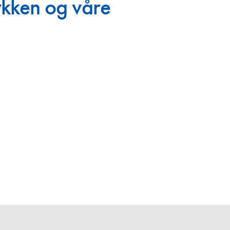
ykken og våre
en