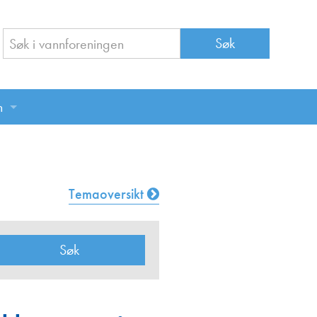
n
n
Temaoversikt