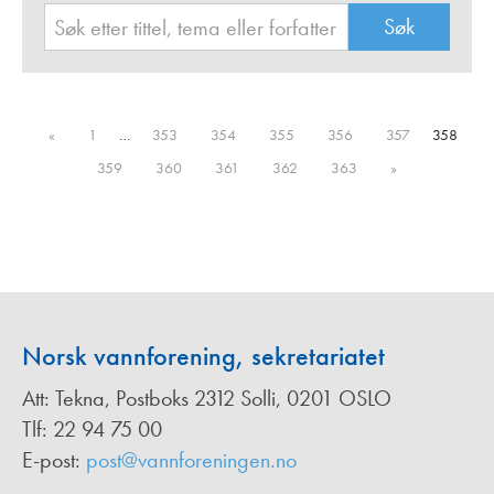
«
1
…
353
354
355
356
357
358
359
360
361
362
363
»
Norsk vannforening, sekretariatet
Att: Tekna, Postboks 2312 Solli, 0201 OSLO
Tlf: 22 94 75 00
E-post:
post@vannforeningen.no