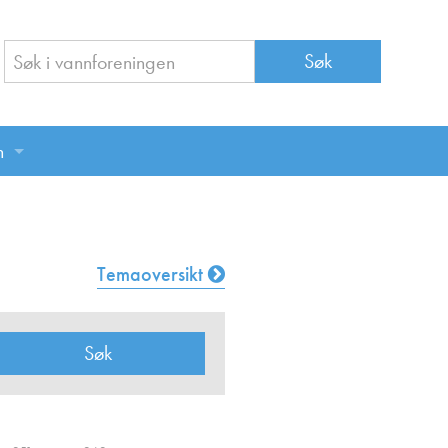
n
n
Temaoversikt