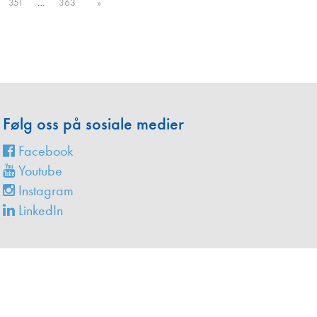
en
351
…
363
»
Følg oss på sosiale medier
Facebook
Youtube
Instagram
LinkedIn