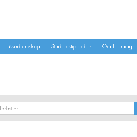
Medlemskap
Studentstipend
Om foreninge
Søke om studentstipend
Om foreninge
Studentrapporter
About us
Vannprisen
Styret
Komiteer