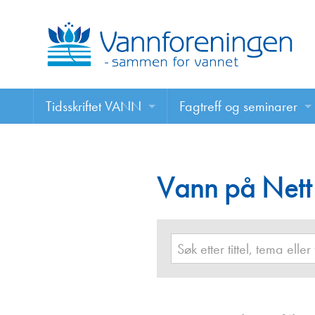
Tidsskriftet VANN
Fagtreff og seminarer
Tidsskriftet VANN
Fagtreff og seminarer
Les VANN digitalt her
Vann på Nett
Foredrag
VANN på nett
Retningslinjer for skriving i VANN
Annonsering