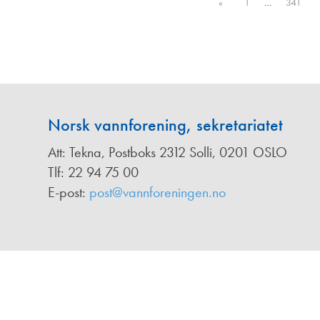
Annonsører
«
1
…
341
Redaksjonskomité
Norsk vannforening, sekretariatet
Att: Tekna, Postboks 2312 Solli, 0201 OSLO
Tlf: 22 94 75 00
E-post:
post@vannforeningen.no