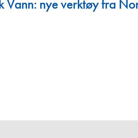
k Vann: nye verktøy fra No
Juniorvannpris
Kontakt oss