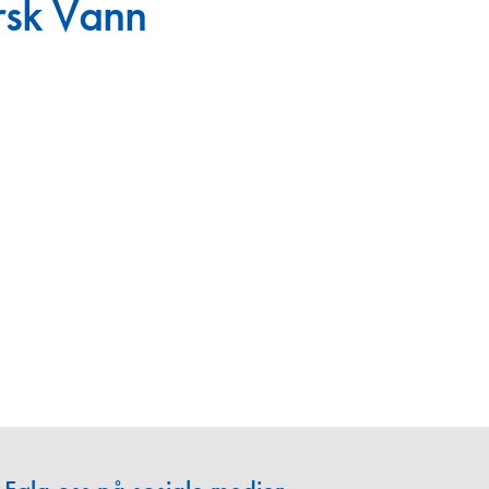
rsk Vann
en