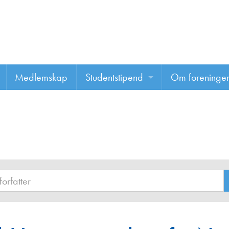
Medlemskap
Studentstipend
Om foreninge
Søke om studentstipend
Om foreninge
Studentrapporter
About us
Vannprisen
Styret
Komiteer