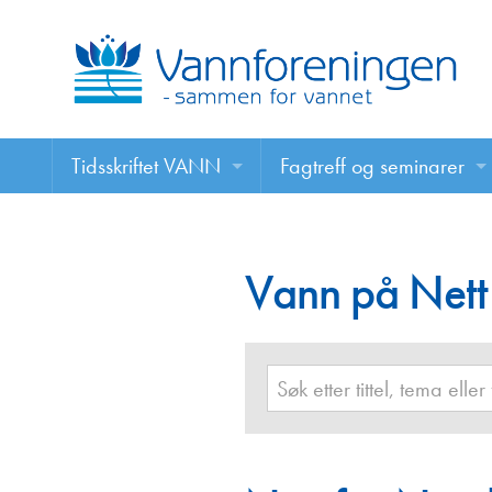
Tidsskriftet VANN
Fagtreff og seminarer
Tidsskriftet VANN
Fagtreff og seminarer
Les VANN digitalt her
Vann på Nett
Foredrag
VANN på nett
Retningslinjer for skriving i VANN
Annonsering