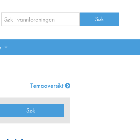
n
n
Temaoversikt