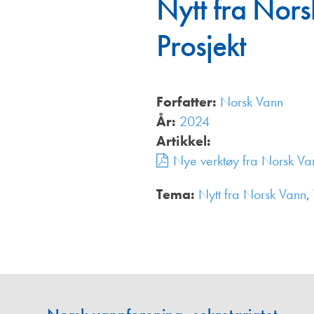
Nytt fra Nor
Annonsører
Prosjekt
Redaksjonskomité
Forfatter:
Norsk Vann
År:
2024
Artikkel:
Nye verktøy fra Norsk Van
Tema:
Nytt fra Norsk Vann
,