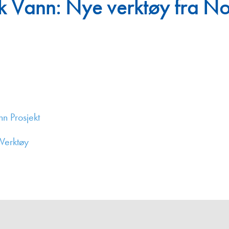
sk Vann: Nye verktøy fra N
Juniorvannpris
Kontakt oss
n Prosjekt
Verktøy
,