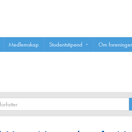
Medlemskap
Studentstipend
Om foreninge
Søke om studentstipend
Om foreninge
Studentrapporter
About us
Vannprisen
Styret
Komiteer