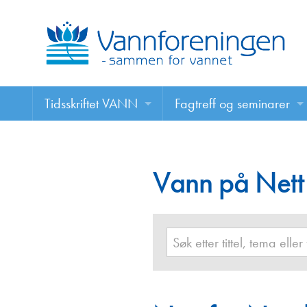
Tidsskriftet VANN
Fagtreff og seminarer
Tidsskriftet VANN
Fagtreff og seminarer
Les VANN digitalt her
Vann på Nett
Foredrag
VANN på nett
Retningslinjer for skriving i VANN
Annonsering