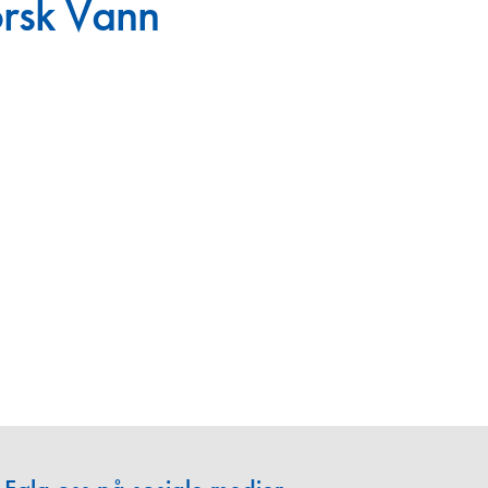
orsk Vann
en