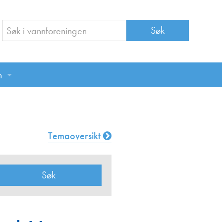
n
n
Temaoversikt