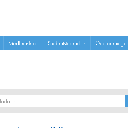
Medlemskap
Studentstipend
Om foreninge
Søke om studentstipend
Om foreninge
Studentrapporter
About us
Vannprisen
Styret
Komiteer