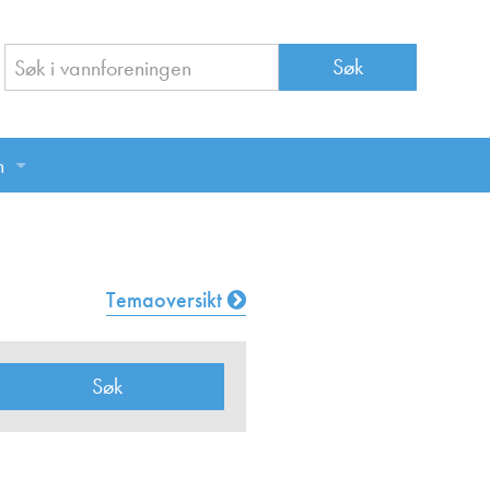
n
n
Temaoversikt