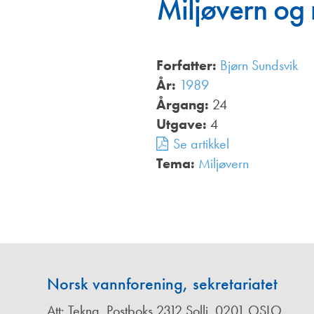
Miljøvern og 
Annonsører
Redaksjonskomité
Forfatter:
Bjørn Sundsvik
År:
1989
Årgang:
24
Utgave:
4
Se artikkel
Tema:
Miljøvern
,
Norsk vannforening, sekretariatet
Att: Tekna, Postboks 2312 Solli, 0201 OSLO