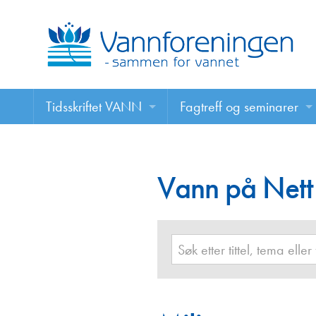
Tidsskriftet VANN
Fagtreff og seminarer
Tidsskriftet VANN
Fagtreff og seminarer
Les VANN digitalt her
Vann på Nett
Foredrag
VANN på nett
Retningslinjer for skriving i VANN
Annonsering