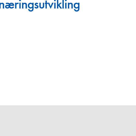
næringsutvikling
Juniorvannpris
Kontakt oss