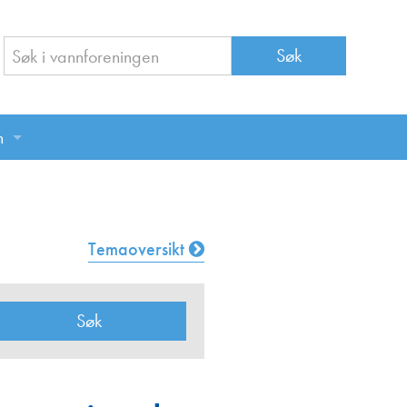
n
n
Temaoversikt