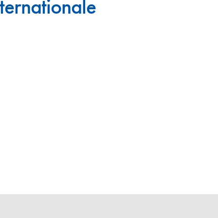
ternationale
en