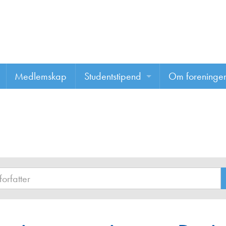
Medlemskap
Studentstipend
Om foreninge
Søke om studentstipend
Om foreninge
Studentrapporter
About us
Vannprisen
Styret
Komiteer