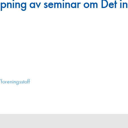
pning av seminar om Det in
Juniorvannpris
Kontakt oss
foreningsstoff
,