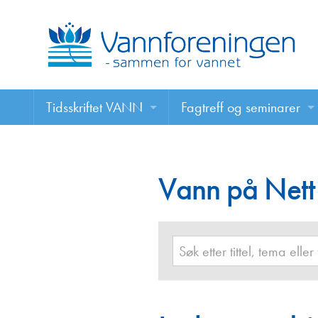
Tidsskriftet VANN
Fagtreff og seminarer
Tidsskriftet VANN
Fagtreff og seminarer
Les VANN digitalt her
Vann på Nett
Foredrag
VANN på nett
Retningslinjer for skriving i VANN
Annonsering