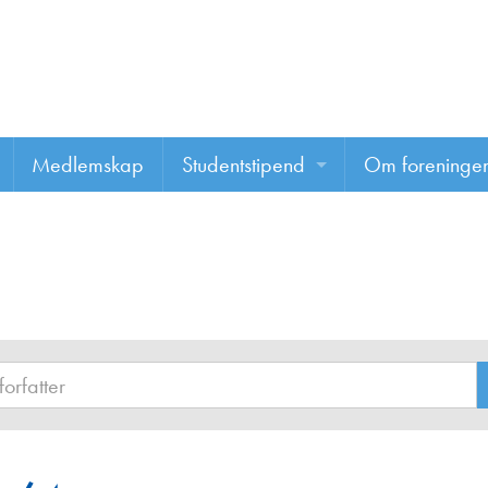
Medlemskap
Studentstipend
Om foreninge
Søke om studentstipend
Om foreninge
Studentrapporter
About us
Vannprisen
Styret
Komiteer