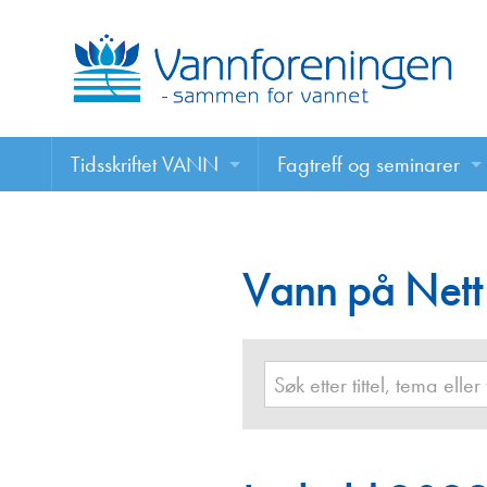
Tidsskriftet VANN
Fagtreff og seminarer
Tidsskriftet VANN
Fagtreff og seminarer
Les VANN digitalt her
Vann på Nett
Foredrag
VANN på nett
Retningslinjer for skriving i VANN
Annonsering