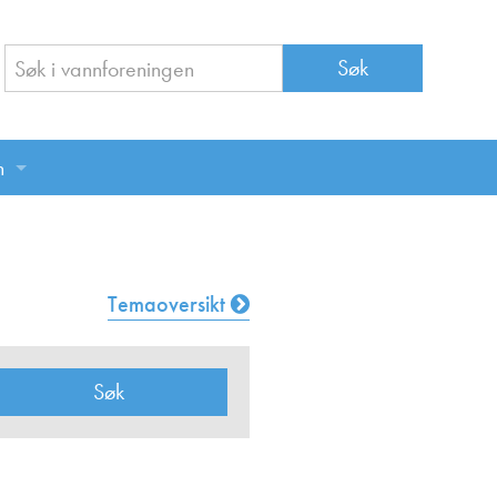
n
n
Temaoversikt