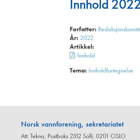
Innhold 202
Annonsører
Redaksjonskomité
Forfatter:
Redaksjonskomit
År:
2022
Artikkel:
Innhold
Tema:
Innholdfortegnelse
,
Norsk vannforening, sekretariatet
Att: Tekna, Postboks 2312 Solli, 0201 OSLO