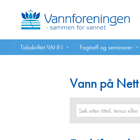
Tidsskriftet VANN
Fagtreff og seminarer
Tidsskriftet VANN
Fagtreff og seminarer
Les VANN digitalt her
Vann på Nett
Foredrag
VANN på nett
Retningslinjer for skriving i VANN
Annonsering