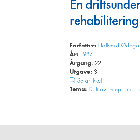
En driftsunde
Annonsører
rehabilitering
Redaksjonskomité
Forfatter:
Hallvard Ødega
År:
1987
Årgang:
22
Utgave:
3
Se artikkel
Tema:
Drift av avløpsrense