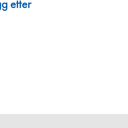
g etter
en