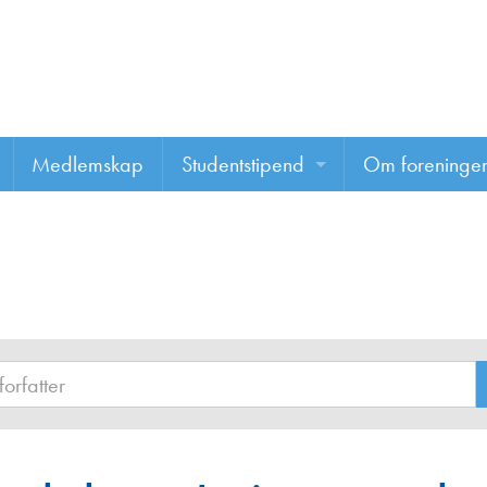
Medlemskap
Studentstipend
Om foreninge
Søke om studentstipend
Om foreninge
Studentrapporter
About us
Vannprisen
Styret
Komiteer