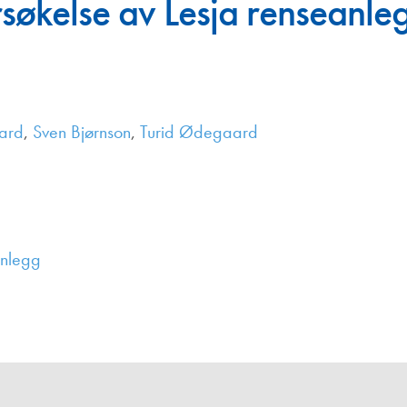
rsøkelse av Lesja renseanleg
Juniorvannpris
Kontakt oss
ard
,
Sven Bjørnson
,
Turid Ødegaard
anlegg
,