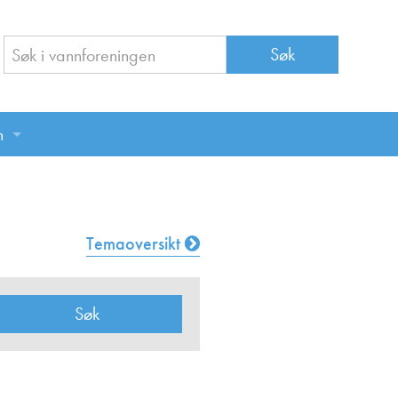
n
n
Temaoversikt