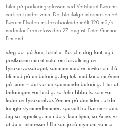
biler på parkeringsplassen ved Vertshuset Bærums
verk satt under vann. Det ble ifølge informasjon på
Bærum Elveforums facebookside målt 120 m3/s
nedenfor Franzefoss den 27. august. Foto: Gunnar
Fimland.
«Jeg bor på Jar», forteller Bo. «En dag fant jeg i
postkassen min et notat om forvaltning av
Lysakervassdraget, sammen med en invitasjon til å
bli med på en befaring. Jeg tok med kona mi Anne
på turen – det var en spennende befaring. Etter at
befaringen var ferdig, sa John Tibballs, som var
leder av Lysakerelvas Venner på den tiden, at de
trengte styremedlemmer, spesielt fra Bærum-siden.
Jeg sa ingenting, men da vi kom hjem, sa Anne: «si
at du er interessert! Du kan jo så mye om vann.»