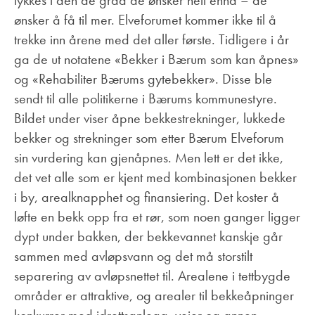
lykkes i den de grad de ønsker helt ennå – de
ønsker å få til mer. Elveforumet kommer ikke til å
trekke inn årene med det aller første. Tidligere i år
ga de ut notatene «Bekker i Bærum som kan åpnes»
og «Rehabiliter Bærums gytebekker». Disse ble
sendt til alle politikerne i Bærums kommunestyre.
Bildet under viser åpne bekkestrekninger, lukkede
bekker og strekninger som etter Bærum Elveforum
sin vurdering kan gjenåpnes. Men lett er det ikke,
det vet alle som er kjent med kombinasjonen bekker
i by, arealknapphet og finansiering. Det koster å
løfte en bekk opp fra et rør, som noen ganger ligger
dypt under bakken, der bekkevannet kanskje går
sammen med avløpsvann og det må storstilt
separering av avløpsnettet til. Arealene i tettbygde
områder er attraktive, og arealer til bekkeåpninger