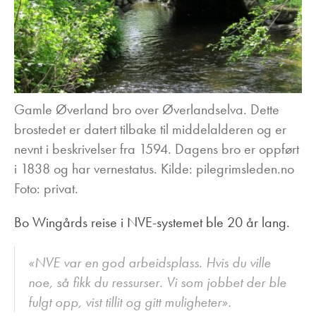
Gamle Øverland bro over Øverlandselva. Dette
brostedet er datert tilbake til middelalderen og er
nevnt i beskrivelser fra 1594. Dagens bro er oppført
i 1838 og har vernestatus. Kilde: pilegrimsleden.no
Foto: privat.
Bo Wingårds reise i NVE-systemet ble 20 år lang.
«NVE var en god arbeidsplass. Hvis du ville
noe, så fikk du ressurser. Vi som jobbet der ble
fulgt opp, vist tillit og gitt muligheter».