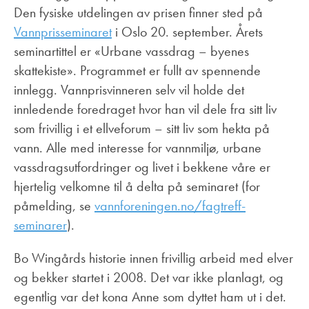
Den fysiske utdelingen av prisen finner sted på
Vannprisseminaret
i Oslo 20. september. Årets
seminartittel er «Urbane vassdrag – byenes
skattekiste». Programmet er fullt av spennende
innlegg. Vannprisvinneren selv vil holde det
innledende foredraget hvor han vil dele fra sitt liv
som frivillig i et ellveforum – sitt liv som hekta på
vann. Alle med interesse for vannmiljø, urbane
vassdragsutfordringer og livet i bekkene våre er
hjertelig velkomne til å delta på seminaret (for
påmelding, se
vannforeningen.no/fagtreff-
seminarer
).
Bo Wingårds historie innen frivillig arbeid med elver
og bekker startet i 2008. Det var ikke planlagt, og
egentlig var det kona Anne som dyttet ham ut i det.