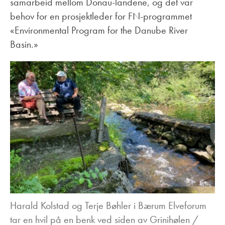
samarbeid mellom Donau-landene, og det var
behov for en prosjektleder for FN-programmet
«Environmental Program for the Danube River
Basin.»
Harald Kolstad og Terje Bøhler i Bærum Elveforum
tar en hvil på en benk ved siden av Grinihølen /