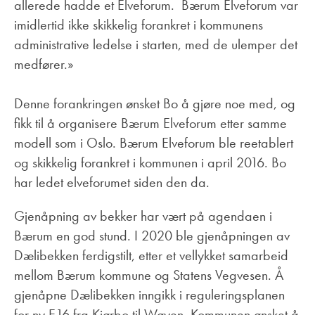
allerede hadde et Elveforum. Bærum Elveforum var
imidlertid ikke skikkelig forankret i kommunens
administrative ledelse i starten, med de ulemper det
medfører.»
Denne forankringen ønsket Bo å gjøre noe med, og
fikk til å organisere Bærum Elveforum etter samme
modell som i Oslo. Bærum Elveforum ble reetablert
og skikkelig forankret i kommunen i april 2016. Bo
har ledet elveforumet siden den da.
Gjenåpning av bekker har vært på agendaen i
Bærum en god stund. I 2020 ble gjenåpningen av
Dælibekken ferdigstilt, etter et vellykket samarbeid
mellom Bærum kommune og Statens Vegvesen. Å
gjenåpne Dælibekken inngikk i reguleringsplanen
for ny E16 fra Kjørbo til Wøyen. Kommunen ønsket å