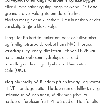
på vegetasjonen langs kantsonene og ikke bygge
eller dumpe saker og ting langs bekkene. De fleste
grunneiere vet veldig lite om dette fra før.
Elveforumet gir dem kunnskap. Uten kunnskap er det
vanskelig å gjøre kloke valg.
Lenge før Bo hadde tanker om pensjonisttilværelse
og frivillighetsarbeid, jobbet han i NVE; Norges
vassdrags- og energidirektorat. Jobben i NVE var
hans første jobb som hydrolog, etter endt
hovedfagsstudium i geofysikk ved Universitetet i
Oslo (UiO).
«Jeg ble ferdig på Blindern på en fredag, og startet
i NVE mandagen etter. Hadde man en fullført, nyttig
utdannelse på den tiden, så fikk man jobb. Vi
hadde en foreleser fra NVE på studiet. Han fortalte