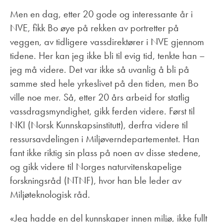
Men en dag, etter 20 gode og interessante år i
NVE, fikk Bo øye på rekken av portretter på
veggen, av tidligere vassdirektører i NVE gjennom
tidene. Her kan jeg ikke bli til evig tid, tenkte han –
jeg må videre. Det var ikke så uvanlig å bli på
samme sted hele yrkeslivet på den tiden, men Bo
ville noe mer. Så, etter 20 års arbeid for statlig
vassdragsmyndighet, gikk ferden videre. Først til
NKI (Norsk Kunnskapsinstitutt), derfra videre til
ressursavdelingen i Miljøverndepartementet. Han
fant ikke riktig sin plass på noen av disse stedene,
og gikk videre til Norges naturvitenskapelige
forskningsråd (NTNF), hvor han ble leder av
Miljøteknologisk råd.
«Jeg hadde en del kunnskaper innen miljø, ikke fullt