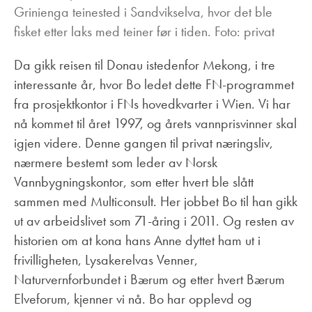
Grinienga teinested i Sandvikselva, hvor det ble
fisket etter laks med teiner før i tiden. Foto: privat
Da gikk reisen til Donau istedenfor Mekong, i tre
interessante år, hvor Bo ledet dette FN-programmet
fra prosjektkontor i FNs hovedkvarter i Wien. Vi har
nå kommet til året 1997, og årets vannprisvinner skal
igjen videre. Denne gangen til privat næringsliv,
nærmere bestemt som leder av Norsk
Vannbygningskontor, som etter hvert ble slått
sammen med Multiconsult. Her jobbet Bo til han gikk
ut av arbeidslivet som 71-åring i 2011. Og resten av
historien om at kona hans Anne dyttet ham ut i
frivilligheten, Lysakerelvas Venner,
Naturvernforbundet i Bærum og etter hvert Bærum
Elveforum, kjenner vi nå. Bo har opplevd og