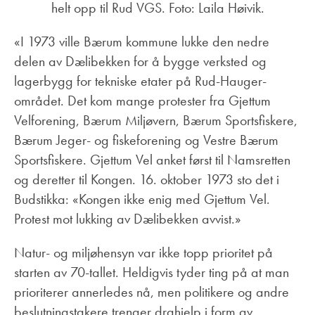
helt opp til Rud VGS. Foto: Laila Høivik.
«I 1973 ville Bærum kommune lukke den nedre
delen av Dælibekken for å bygge verksted og
lagerbygg for tekniske etater på Rud-Hauger-
området. Det kom mange protester fra Gjettum
Velforening, Bærum Miljøvern, Bærum Sportsfiskere,
Bærum Jeger- og fiskeforening og Vestre Bærum
Sportsfiskere. Gjettum Vel anket først til Namsretten
og deretter til Kongen. 16. oktober 1973 sto det i
Budstikka: «Kongen ikke enig med Gjettum Vel.
Protest mot lukking av Dælibekken avvist.»
Natur- og miljøhensyn var ikke topp prioritet på
starten av 70-tallet. Heldigvis tyder ting på at man
prioriterer annerledes nå, men politikere og andre
beslutningstakere trenger drahjelp i form av