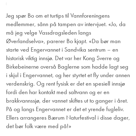
Jeg spør Bo om et turtips til Vannforeningens
medlemmer, sånn på tampen av intervjuet. «Jo, da
må jeg velge Vassdragsleden langs
Øverlandselva», parerer Bo kjapt. «Da bør man
starte ved Engervannet i Sandvika sentrum – en
historisk viktig innsjø. Det var her Kong Sverre og
Birkebeinerne overså Baglerne som hadde lagt seg
i skjul i Engervannet, og her styrtet et fly under annen
verdenskrig. Og rent fysisk er det en spesiell innsjø
fordi den har kontakt med saltvann og er en
brakkvannssjø, der vannet skiftes ut to ganger i året.
På og langs Engervannet er det et yrende fugleliv.
Ellers arrangeres Bærum Naturfestival i disse dager,
det bør folk være med på!»