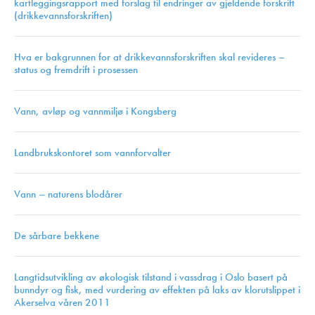
kartleggingsrapport med forslag til endringer av gjeldende forskrift
(drikkevannsforskriften)
Hva er bakgrunnen for at drikkevannsforskriften skal revideres –
status og fremdrift i prosessen
Vann, avløp og vannmiljø i Kongsberg
Landbrukskontoret som vannforvalter
Vann – naturens blodårer
De sårbare bekkene
Langtidsutvikling av økologisk tilstand i vassdrag i Oslo basert på
bunndyr og fisk, med vurdering av effekten på laks av klorutslippet i
Akerselva våren 2011