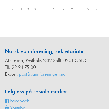
«
1
2
3
4
5
6
7
…
10
»
Norsk vannforening, sekretariatet
Att: Tekna, Postboks 2312 Solli, 0201 OSLO
Tlf: 22 94 75 00
E-post:
post@vannforeningen.no
Følg oss på sosiale medier
Facebook
Youtube