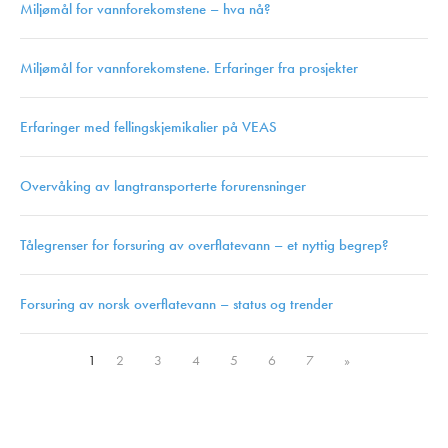
Miljømål for vannforekomstene – hva nå?
Miljømål for vannforekomstene. Erfaringer fra prosjekter
Erfaringer med fellingskjemikalier på VEAS
Overvåking av langtransporterte forurensninger
Tålegrenser for forsuring av overflatevann – et nyttig begrep?
Forsuring av norsk overflatevann – status og trender
1
2
3
4
5
6
7
»