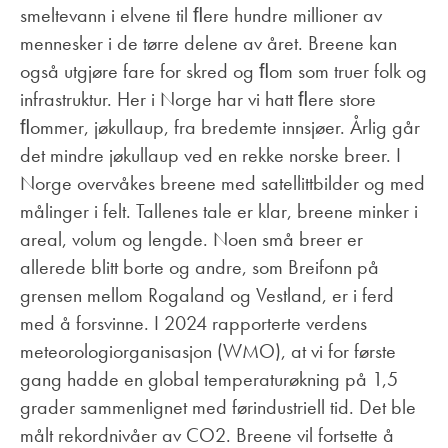
smeltevann i elvene til ﬂere hundre millioner av
mennesker i de tørre delene av året. Breene kan
også utgjøre fare for skred og ﬂom som truer folk og
infrastruktur. Her i Norge har vi hatt ﬂere store
ﬂommer, jøkullaup, fra bredemte innsjøer. Årlig går
det mindre jøkullaup ved en rekke norske breer. I
Norge overvåkes breene med satellittbilder og med
målinger i felt. Tallenes tale er klar, breene minker i
areal, volum og lengde. Noen små breer er
allerede blitt borte og andre, som Breifonn på
grensen mellom Rogaland og Vestland, er i ferd
med å forsvinne. I 2024 rapporterte verdens
meteorologiorganisasjon (WMO), at vi for første
gang hadde en global temperaturøkning på 1,5
grader sammenlignet med førindustriell tid. Det ble
målt rekordnivåer av CO2. Breene vil fortsette å