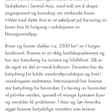
Tadsjikistan i Sentral-Asia, med mål om å skape
engasjement og kunnskap om minkende breer.
Målet med dette året er at søkelyset på bevaring av
breer kan få fortgang i reduksjonen av
klimagassutslipp.
Breer og fonner dekker ca. 2300
km² av Norges
landareal. Breene er et viktig landskapselement og
har stor betydning for turisme og friluftslivet. Slik er
de også en del av norsk kulturarv. Dessuten har de
betydning for både vannkraftproduksjon og livet i
vassdragene nedstrøms. Internasjonalt har breene
stor betydning for havnivået. En heving av havnivået
vil påvirke verden, spesielt vil mange kystnære byer
og områder få problemer. I Asia og Sør-Amerika
utgjør breene betydelige vanntårn som leverer